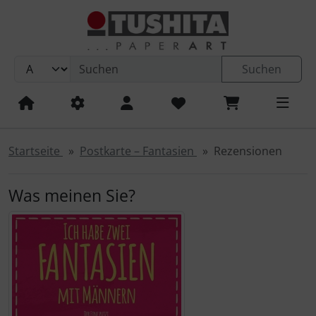
Sprungnavigation
Springe zum Inhalt
Springe zur Navigation
Suchen
Springe zum Login-Button
Kalender 2027
Kalender 2027 - Artwork Edition
Postkarten
Frank Daenen
Postkarten - Geburtstag und Glückwünsche
Klappkarten - Barbara Denef
Klappkarten - Geburtstag und Glückwünsche
Postkartenbücher PB 18-Karten-Set
Kalender 2027
Magnete
Magnete rund
Springe zum Button für Einstellungen
Springe zu den allgemeinen Informationen
Kalender 2027 - Artwork Edition: Städte
Geburtstags-Kalender
Habitat
Postkarten - Kinder / Kindergeburtstag
Postkarten-Sets
Klappkarten - Little Stories
Klappkarten - Humor / Sprüche / Zitate
Postkartenbücher 24-Karten-Set
Habitat Postkarten - 350g in Hammerschlagoptik
Magnete rechteckig
Poster
Startseite
Postkarte – Fantasien
Rezensionen
Kalender 2027 - Media Illustration
Panorama Postkarten
Postkarten - Humor / Sprüche / Zitate
Klappkarten
Blumenpost Grußkarten
Klappkarten - Liebe und Freundschaft
Blumenpost
TODO-Notizblock
Was meinen Sie?
Kalender 2027 - Wonderful World
Postkarten nach Themen
Postkarten - Liebe und Freundschaft
Klappkarten nach Themen
Klappkarten - Kunst und Streetart
Postkarten-Bücher
Klappkarten - Little Stories
Mystery Box
Kalender 2027 - Mindful Edition
Postkarten - Kunst und Streetart
Stanzkarten
Klappkarten - Spirituelles und Buddhismus
Briefumschläge
Trauerkarten
Sammelmappen
Kalender 2027 - Fine Arts
Postkarten - Spirituelles und Buddhismus
K. Hjelm Verlag - Pettersson und Co
Klappkarten - Danksagung und Entschuldigung
Motivkarten / Textkarten
Schreibhefte
Kalender 2027 - Tushita: Cities
Postkarten - Danksagung und Entschuldigung
Klappkarten - Natur und Tiere
Blankbooks
Bücher