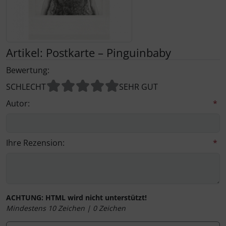
Kalender 2027 - Organizer / Planer
Postkarten - Tiere, Natur, Landschaften
Klappkarten - Retro / Vintage
Postkarten - Retro / Vintage
Klappkarten - Hochzeit / Geburt / Genesung / Trauer
Artikel: Postkarte – Pinguinbaby
Bewertung:
Postkarten - Hochzeit / Geburt / Genesung
Klappkarten - Weihnachten
SCHLECHT
SEHR GUT
Postkarten - Weihnachten
Klappkarten - Verschiedenes
Autor:
*
Postkarten - Ostern
Ihre Rezension:
*
Postkarten - Sonstiges
ACHTUNG:
HTML wird nicht unterstützt!
Mindestens 10 Zeichen |
0
Zeichen