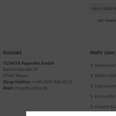
Der Newsle
Kontakt
Mehr über.
TUSHITA PaperArt GmbH
Bankverbi
Bahnhofstraße 47
47447 Moers
Widerrufsf
Shop-Telefon:
++49-2841-368 00-22
Impressu
Mail:
shop@tushita.de
Kontaktfor
Unsere AG