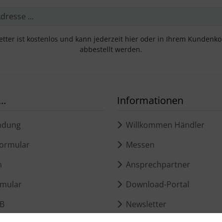
tter ist kostenlos und kann jederzeit hier oder in Ihrem Kundenk
abbestellt werden.
..
Informationen
ndung
Willkommen Händler
ormular
Messen
m
Ansprechpartner
mular
Download-Portal
B
Newsletter