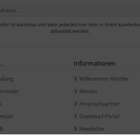
tter ist kostenlos und kann jederzeit hier oder in Ihrem Kundenk
abbestellt werden.
..
Informationen
ndung
Willkommen Händler
ormular
Messen
m
Ansprechpartner
mular
Download-Portal
B
Newsletter