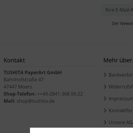
Der Newsle
Kontakt
Mehr über.
TUSHITA PaperArt GmbH
Bankverbi
Bahnhofstraße 47
47447 Moers
Widerrufsf
Shop-Telefon:
++49-2841-368 00-22
Impressu
Mail:
shop@tushita.de
Kontaktfor
Unsere AG