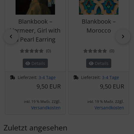
Blankbook –
Blankbook –
Vermeer, Girl with
Morocco
zurück
vor
a Pearl Earring
Bewertungen
Bewertun
(0
)
(0
)
Details
Details
Lieferzeit:
3-4 Tage
Lieferzeit:
3-4 Tage
9,50 EUR
9,50 EUR
zzgl.
zzgl.
inkl. 19 % MwSt.
inkl. 19 % MwSt.
Versandkosten
Versandkosten
Zuletzt angesehen