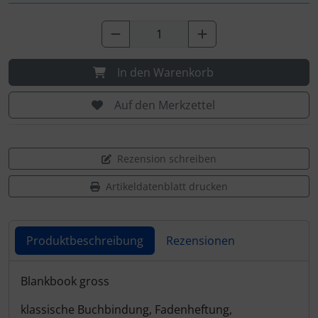
In den Warenkorb
Auf den Merkzettel
Rezension schreiben
Artikeldatenblatt drucken
Produktbeschreibung
Rezensionen
Produktbeschreibung
Blankbook gross
klassische Buchbindung, Fadenheftung,