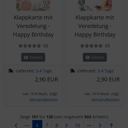
Klappkarte mit
Klappkarte mit
Veredelung -
Veredelung -
Happy Birthday
Happy Birthday
Bewertungen
Bewertun
(0
)
(0
)
Details
Details
Lieferzeit:
3-4 Tage
Lieferzeit:
3-4 Tage
2,90 EUR
2,90 EUR
zzgl.
zzgl.
inkl. 19 % MwSt.
inkl. 19 % MwSt.
Versandkosten
Versandkosten
Zeige
101
bis
120
(von insgesamt
503
Artikeln)
6
7
8
9
10