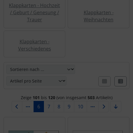
Klappkarten - Hochzeit
/ Geburt / Genesung /
Klappkarten -
Trauer
Weihnachten
Klappkarten -
Verschiedenes
Hier können Sie die nachfolgenden Artikel umsortieren u
Zeige
101
bis
120
(von insgesamt
503
Artikeln)
6
7
8
9
10