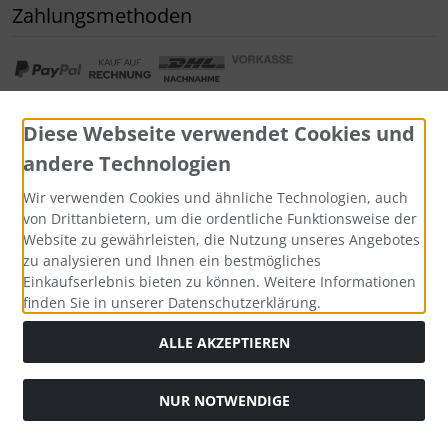
Zahlungsmethoden
Diese Webseite verwendet Cookies und
andere Technologien
Widerrufsformular
Wir verwenden Cookies und ähnliche Technologien, auch
von Drittanbietern, um die ordentliche Funktionsweise der
Website zu gewährleisten, die Nutzung unseres Angebotes
zu analysieren und Ihnen ein bestmögliches
Einkaufserlebnis bieten zu können. Weitere Informationen
finden Sie in unserer Datenschutzerklärung.
ALLE AKZEPTIEREN
Alle Preise inkl. gesetzl. MwSt. zzgl.
Versandkosten
. Die
NUR NOTWENDIGE
durchgestrichenen Preise entsprechen dem bisherigen Preis
bei Tushita PaperArt GmbH.