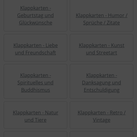
Klappkarten -
Kalender 2027 - Organizer / Planer
Postkarten - Tiere, Natur, Landschaften
Klappkarten - Retro / Vintage
Geburtstag und
Klappkarten - Humor /
Glückwünsche
Sprüche / Zitate
Postkarten - Retro / Vintage
Klappkarten - Hochzeit / Geburt / Genesung / Trauer
Postkarten - Hochzeit / Geburt / Genesung
Klappkarten - Weihnachten
Klappkarten - Liebe
Klappkarten - Kunst
und Freundschaft
und Streetart
Postkarten - Weihnachten
Klappkarten - Verschiedenes
Klappkarten -
Klappkarten -
Postkarten - Ostern
Spirituelles und
Danksagung und
Buddhismus
Entschuldigung
Postkarten - Sonstiges
Klappkarten - Natur
Klappkarten - Retro /
und Tiere
Vintage