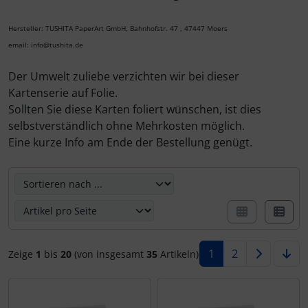
Kalender 2027 - Organizer / Planer
Postkarten - Tiere, Natur, Landschaften
Klappkarten - Retro / Vintage
Hersteller: TUSHITA PaperArt GmbH, Bahnhofstr. 47 , 47447 Moers
email: info@tushita.de
Postkarten - Retro / Vintage
Klappkarten - Hochzeit / Geburt / Genesung / Trauer
Der Umwelt zuliebe verzichten wir bei dieser
Kartenserie auf Folie.
Postkarten - Hochzeit / Geburt / Genesung
Klappkarten - Weihnachten
Sollten Sie diese Karten foliert wünschen, ist dies
selbstverständlich ohne Mehrkosten möglich.
Postkarten - Weihnachten
Klappkarten - Verschiedenes
Eine kurze Info am Ende der Bestellung genügt.
Postkarten - Ostern
Hier können Sie die nachfolgenden Artikel umsortieren u
Postkarten - Sonstiges
1
2
Zeige
1
bis
20
(von insgesamt
35
Artikeln)