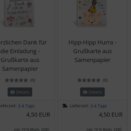
rzlichen Dank für
Hipp-Hipp Hurra -
die Einladung -
Grußkarte aus
Grußkarte aus
Samenpapier
Samenpapier
Bewertungen
Bewertung
(0
)
(0
)
Details
Details
ieferzeit:
3-4 Tage
Lieferzeit:
3-4 Tage
4,50 EUR
4,50 EUR
zzgl.
zzgl.
inkl. 19 % MwSt.
inkl. 19 % MwSt.