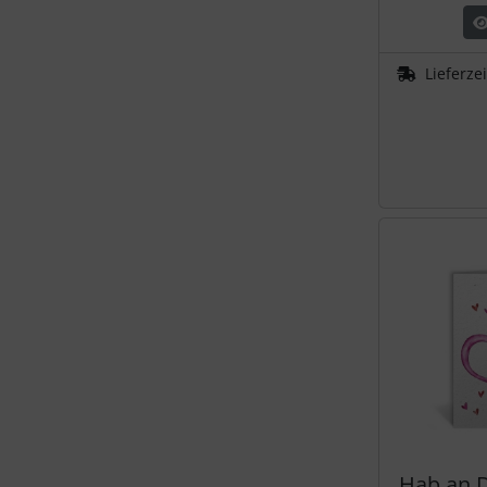
Lieferze
Hab an D