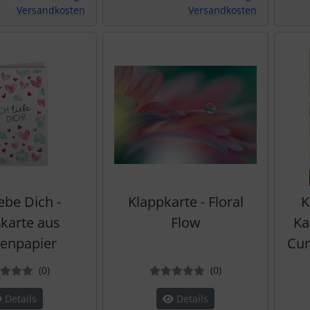
Versandkosten
Versandkosten
iebe Dich -
Klappkarte - Floral
K
karte aus
Flow
Ka
enpapier
Cur
Bewertungen
Bewertungen
(0
)
(0
)
Details
Details