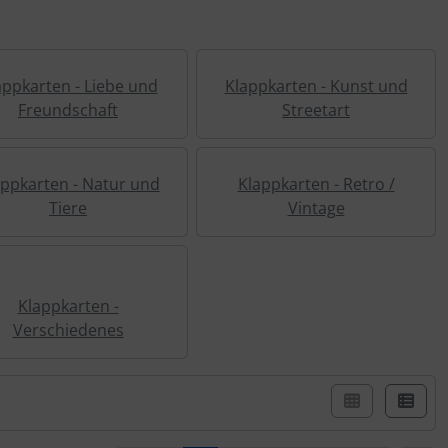
appkarten - Liebe und
Klappkarten - Kunst und
Freundschaft
Streetart
appkarten - Natur und
Klappkarten - Retro /
Tiere
Vintage
Klappkarten -
Verschiedenes
er Box- oder Listenansicht wählen.