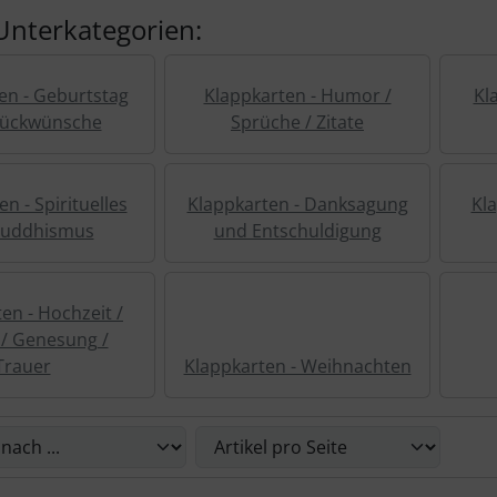
Unterkategorien:
en - Geburtstag
Klappkarten - Humor /
Kl
lückwünsche
Sprüche / Zitate
n - Spirituelles
Klappkarten - Danksagung
Kl
Buddhismus
und Entschuldigung
en - Hochzeit /
/ Genesung /
Trauer
Klappkarten - Weihnachten
Sie die nachfolgenden Artikel umsortieren und zwischen ein