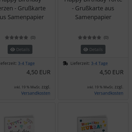
erzen - Grußkarte
- Grußkarte aus
us Samenpapier
Samenpapier
Bewertungen
Bewertung
(0
)
(0
)
Details
Details
ieferzeit:
3-4 Tage
Lieferzeit:
3-4 Tage
4,50 EUR
4,50 EUR
zzgl.
zzgl.
inkl. 19 % MwSt.
inkl. 19 % MwSt.
Versandkosten
Versandkosten