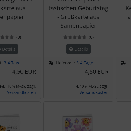
karte aus
tastischen Geburtstag
K
enpapier
- Grußkarte aus
a
Samenpapier
Bewertungen
Bewertungen
(0
)
(0
)
Details
Details
it:
3-4 Tage
Lieferzeit:
3-4 Tage
L
4,50 EUR
4,50 EUR
zzgl.
zzgl.
inkl. 19 % MwSt.
inkl. 19 % MwSt.
Versandkosten
Versandkosten