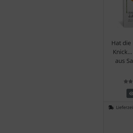
Hat die
Knick..
aus S
Lieferze