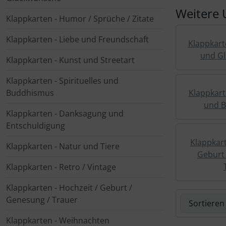
Weitere 
Klappkarten - Humor / Sprüche / Zitate
Kalender 2027 - Organizer / Planer
Postkarten - Tiere, Natur, Landschaften
Klappkarten - Retro / Vintage
Klappkarten - Liebe und Freundschaft
Klappkart
Postkarten - Retro / Vintage
Klappkarten - Hochzeit / Geburt / Genesung / Trauer
und G
Klappkarten - Kunst und Streetart
Postkarten - Hochzeit / Geburt / Genesung
Klappkarten - Weihnachten
Klappkarten - Spirituelles und
Buddhismus
Klappkarte
Postkarten - Weihnachten
Klappkarten - Verschiedenes
und 
Klappkarten - Danksagung und
Postkarten - Ostern
Entschuldigung
Klappkart
Klappkarten - Natur und Tiere
Postkarten - Sonstiges
Geburt 
Klappkarten - Retro / Vintage
Klappkarten - Hochzeit / Geburt /
Hier können 
Genesung / Trauer
Klappkarten - Weihnachten