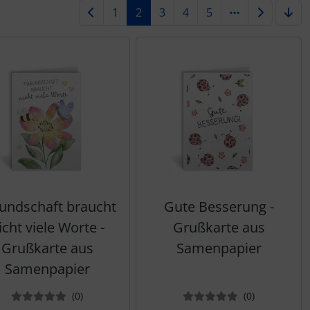
1
2
3
4
5
undschaft braucht
Gute Besserung -
icht viele Worte -
Grußkarte aus
Grußkarte aus
Samenpapier
Samenpapier
Bewertungen
Bewertung
(0
)
(0
)