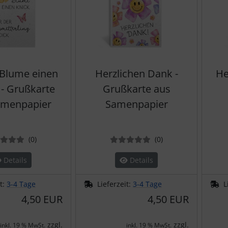
 Blume einen
Herzlichen Dank -
He
. - Grußkarte
Grußkarte aus
amenpapier
Samenpapier
Bewertungen
Bewertungen
(0
)
(0
)
Details
Details
it:
3-4 Tage
Lieferzeit:
3-4 Tage
L
4,50 EUR
4,50 EUR
zzgl.
zzgl.
inkl. 19 % MwSt.
inkl. 19 % MwSt.