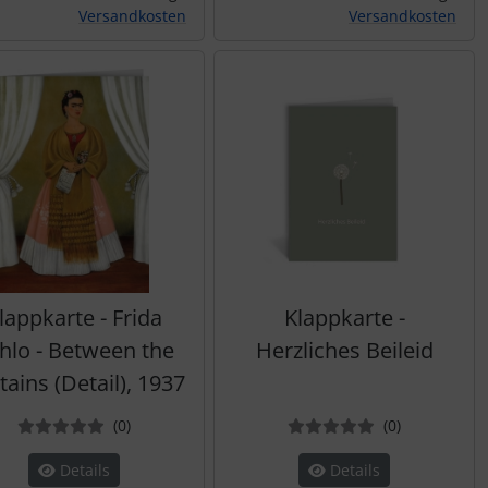
Versandkosten
Versandkosten
lappkarte - Frida
Klappkarte -
hlo - Between the
Herzliches Beileid
tains (Detail), 1937
Bewertungen
Bewertung
(0
)
(0
)
Details
Details