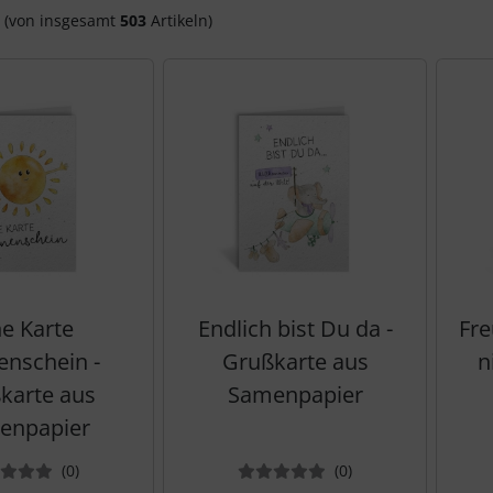
(von insgesamt
503
Artikeln)
ne Karte
Endlich bist Du da -
Fre
nschein -
Grußkarte aus
n
karte aus
Samenpapier
enpapier
Bewertungen
Bewertungen
(0
)
(0
)