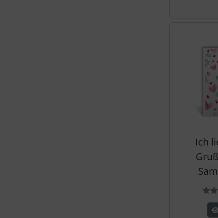
Ich l
Gruß
Sam