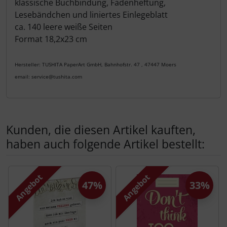
klassische Buchbindung, Fadenheftung,
Lesebändchen und liniertes Einlegeblatt
ca. 140 leere weiße Seiten
Format 18,2x23 cm
Hersteller: TUSHITA PaperArt GmbH, Bahnhofstr. 47 , 47447 Moers
email: service@tushita.com
Kunden, die diesen Artikel kauften,
haben auch folgende Artikel bestellt:
Es folgt ein Produktslider - navigieren Sie mit der Tab-Tas
Angebot
Angebot
47%
33%