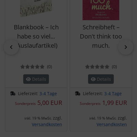
Blankbook – Ich
Schreibheft –
habe so viel...
Don't think too
(Auslaufartikel)
much.
zurück
vor
Bewertungen
Bewertun
(0
)
(0
)
Details
Details
Lieferzeit:
3-4 Tage
Lieferzeit:
3-4 Tage
5,00 EUR
1,99 EUR
Sonderpreis
Sonderpreis
zzgl.
zzgl.
inkl. 19 % MwSt.
inkl. 19 % MwSt.
Versandkosten
Versandkosten