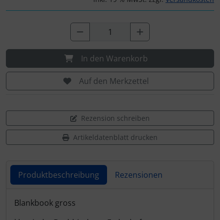
In den Warenkorb
Auf den Merkzettel
Rezension schreiben
Artikeldatenblatt drucken
Produktbeschreibung
Rezensionen
Produktbeschreibung
Blankbook gross