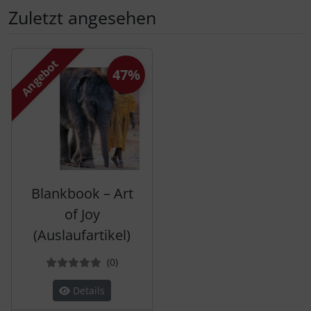
Zuletzt angesehen
Es folgt ein Produktslider - navigieren Sie mit der Tab-Tas
Angebot
47%
Blankbook – Art
of Joy
(Auslaufartikel)
Bewertungen
(0
)
Details