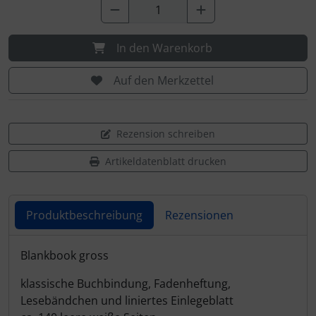
In den Warenkorb
Auf den Merkzettel
Rezension schreiben
Artikeldatenblatt drucken
Produktbeschreibung
Rezensionen
Produktbeschreibung
Blankbook gross
klassische Buchbindung, Fadenheftung,
Lesebändchen und liniertes Einlegeblatt