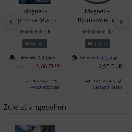
Magnet -
Magnet –
Alphonse Mucha
Blumenwerfer
zurück
vor
Bewertungen
Bewertun
(0
)
(0
)
Details
Details
Lieferzeit:
3-4 Tage
Lieferzeit:
3-4 Tage
1,00 EUR
2,95 EUR
Sonderpreis
zzgl.
zzgl.
inkl. 19 % MwSt.
inkl. 19 % MwSt.
Versandkosten
Versandkosten
Zuletzt angesehen
Es folgt ein Produktslider - navigieren Sie mit der Tab-Tas