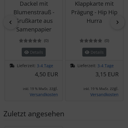
Dackel mit
Klappkarte mit
Blumenstrauß -
Prägung - Hip Hip
Grußkarte aus
Hurra
zurück
vor
Samenpapier
Bewertungen
Bewertun
(0
)
(0
)
Details
Details
Lieferzeit:
3-4 Tage
Lieferzeit:
3-4 Tage
4,50 EUR
3,15 EUR
zzgl.
zzgl.
inkl. 19 % MwSt.
inkl. 19 % MwSt.
Versandkosten
Versandkosten
Zuletzt angesehen
Es folgt ein Produktslider - navigieren Sie mit der Tab-Tas