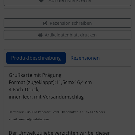
Auf den Merkzettel
Rezension schreiben
Artikeldatenblatt drucken
Produktbeschreibung
Rezensionen
Produktbeschreibung
Grußkarte mit Prägung
Format (zugeklappt):11,5cmx16,4 cm
4-Farb-Druck,
innen leer, mit Versandumschlag
Hersteller: TUSHITA PaperArt GmbH, Bahnhofstr. 47 , 47447 Moers
email: service@tushita.com
Der Umwelt zuliebe verzichten wir bei dieser