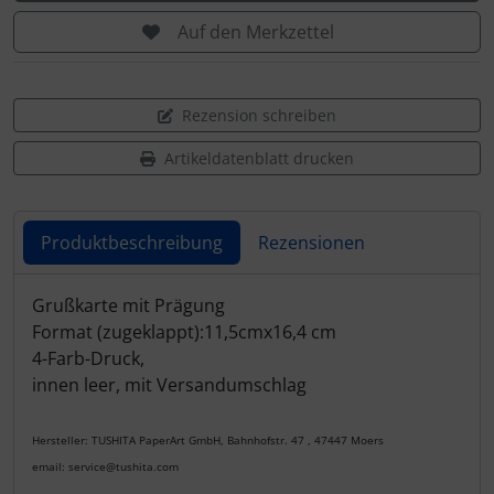
Auf den Merkzettel
Rezension schreiben
Artikeldatenblatt drucken
Produktbeschreibung
Rezensionen
Produktbeschreibung
Grußkarte mit Prägung
Format (zugeklappt):11,5cmx16,4 cm
4-Farb-Druck,
innen leer, mit Versandumschlag
Hersteller: TUSHITA PaperArt GmbH, Bahnhofstr. 47 , 47447 Moers
email: service@tushita.com