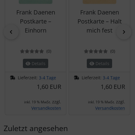
Frank Daenen
Frank Daenen
Postkarte –
Postkarte – Halt
Einhorn
mich fest
zurück
vor
Bewertungen
Bewertun
(0
)
(0
)
Details
Details
Lieferzeit:
3-4 Tage
Lieferzeit:
3-4 Tage
1,60 EUR
1,60 EUR
zzgl.
zzgl.
inkl. 19 % MwSt.
inkl. 19 % MwSt.
Versandkosten
Versandkosten
Zuletzt angesehen