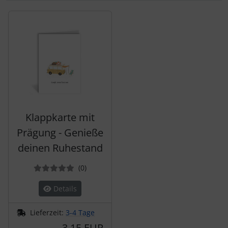
Es folgt ein Produktslider - navigieren Sie mit der Tab-Tas
Klappkarte mit
Prägung - Genieße
deinen Ruhestand
Bewertungen
(0
)
Details
Lieferzeit:
3-4 Tage
3,15 EUR