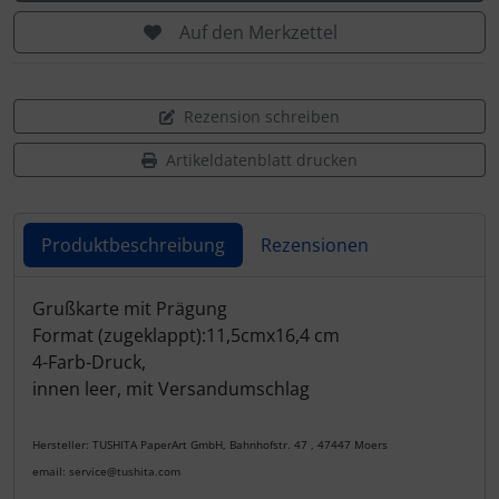
Auf den Merkzettel
Rezension schreiben
Artikeldatenblatt drucken
Produktbeschreibung
Rezensionen
Produktbeschreibung
Grußkarte mit Prägung
Format (zugeklappt):11,5cmx16,4 cm
4-Farb-Druck,
innen leer, mit Versandumschlag
Hersteller: TUSHITA PaperArt GmbH, Bahnhofstr. 47 , 47447 Moers
email: service@tushita.com