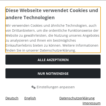
Diese Webseite verwendet Cookies und
andere Technologien
Widerrufsformular
Wir verwenden Cookies und ähnliche Technologien, auch
von Drittanbietern, um die ordentliche Funktionsweise der
Website zu gewährleisten, die Nutzung unseres Angebotes
zu analysieren und Ihnen ein bestmögliches
Einkaufserlebnis bieten zu können. Weitere Informationen
finden Sie in unserer Datenschutzerklärung.
ALLE AKZEPTIEREN
Alle Preise inkl. gesetzl. MwSt. zzgl.
Versandkosten
. Die
NUR NOTWENDIGE
durchgestrichenen Preise entsprechen dem bisherigen Preis
bei Tushita PaperArt GmbH.
Einstellungen anpassen
Tushita PaperArt GmbH © 2026 | Template © 2026 by Karl
i
alla eCommerce Shopsoftware © 2006 -2026
Deutsch
English
Datenschutzerklärung
Impressum