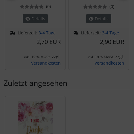
Bewertungen
Bewertun
(0
)
(0
)
Details
Details
Lieferzeit:
3-4 Tage
Lieferzeit:
3-4 Tage
2,70 EUR
2,90 EUR
zzgl.
zzgl.
inkl. 19 % MwSt.
inkl. 19 % MwSt.
Versandkosten
Versandkosten
Zuletzt angesehen
Es folgt ein Produktslider - navigieren Sie mit der Tab-Tas