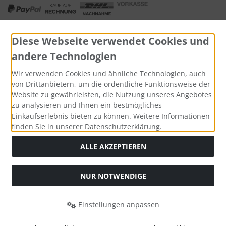
Diese Webseite verwendet Cookies und
andere Technologien
Widerrufsformular
Wir verwenden Cookies und ähnliche Technologien, auch
von Drittanbietern, um die ordentliche Funktionsweise der
Website zu gewährleisten, die Nutzung unseres Angebotes
zu analysieren und Ihnen ein bestmögliches
Einkaufserlebnis bieten zu können. Weitere Informationen
finden Sie in unserer Datenschutzerklärung.
ALLE AKZEPTIEREN
Alle Preise inkl. gesetzl. MwSt. zzgl.
Versandkosten
. Die
NUR NOTWENDIGE
durchgestrichenen Preise entsprechen dem bisherigen Preis
bei Tushita PaperArt GmbH.
Einstellungen anpassen
Tushita PaperArt GmbH © 2026 | Template © 2026 by Karl