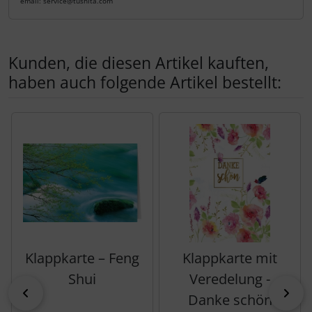
email: service@tushita.com
Kunden, die diesen Artikel kauften,
haben auch folgende Artikel bestellt:
Es folgt ein Produktslider - navigieren Sie mit der Tab-Tas
Klappkarte – Feng
Klappkarte mit
Shui
Veredelung -
zurück
vor
Danke schön