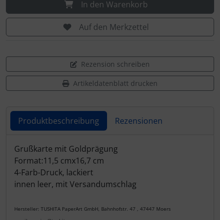
In den Warenkorb
Auf den Merkzettel
Rezension schreiben
Artikeldatenblatt drucken
Produktbeschreibung
Rezensionen
Produktbeschreibung
Grußkarte mit Goldprägung
Format:11,5 cmx16,7 cm
4-Farb-Druck, lackiert
innen leer, mit Versandumschlag
Hersteller: TUSHITA PaperArt GmbH, Bahnhofstr. 47 , 47447 Moers