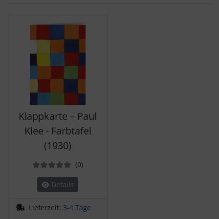
Es folgt ein Produktslider - navigieren Sie mit der Tab-Tas
Klappkarte – Paul
Klee - Farbtafel
(1930)
Bewertungen
(0
)
Details
Lieferzeit:
3-4 Tage