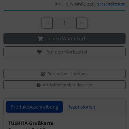
inkl. 19 % MwSt. zzgl.
Versandkosten
In den Warenkorb
Auf den Merkzettel
Rezension schreiben
Artikeldatenblatt drucken
Produktbeschreibung
Rezensionen
Produktbeschreibung
TUSHITA-Grußkarte