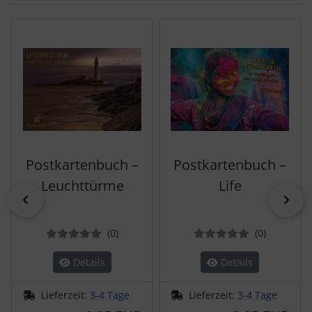
Es folgt ein Produktslider - navigieren Sie mit der Tab-Tas
Postkartenbuch –
Postkartenbuch –
Leuchttürme
Life
zurück
vor
Bewertungen
Bewertun
(0
)
(0
)
Details
Details
Lieferzeit:
3-4 Tage
Lieferzeit:
3-4 Tage