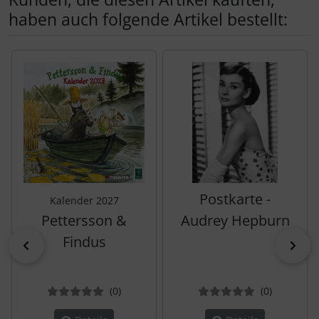
haben auch folgende Artikel bestellt:
Es folgt ein Produktslider - navigieren Sie mit der Tab-Tas
Postkarte -
Kalender 2027
Pettersson &
Audrey Hepburn
Findus
zurück
vor
Bewertungen
Bewertun
(0
)
(0
)