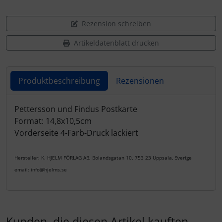
Rezension schreiben
Artikeldatenblatt drucken
Produktbeschreibung
Rezensionen
Produktbeschreibung
Pettersson und Findus Postkarte
Format: 14,8x10,5cm
Vorderseite 4-Farb-Druck lackiert
Hersteller: K. HJELM FÖRLAG AB, Bolandsgatan 10, 753 23 Uppsala, Sverige
email: info@hjelms.se
Kunden, die diesen Artikel kauften,