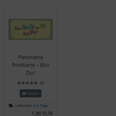
Es folgt ein Produktslider - navigieren Sie mit der Tab-Tas
Panorama
Postkarte – Bist
Du !
Bewertungen
(0
)
Details
Lieferzeit:
3-4 Tage
1,80 EUR