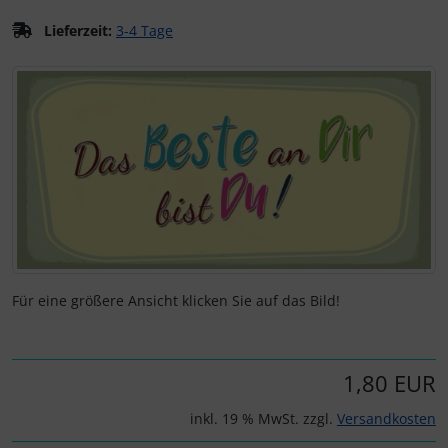
Lieferzeit:
3-4 Tage
Kalender 2027 - Organizer / Planer
Postkarten - Tiere, Natur, Landschaften
Klappkarten - Retro / Vintage
Wenn mehr als ein Produktbild exitiert, können Sie die "Z
Postkarten - Retro / Vintage
Klappkarten - Hochzeit / Geburt / Genesung / Trauer
Postkarten - Hochzeit / Geburt / Genesung
Klappkarten - Weihnachten
Postkarten - Weihnachten
Klappkarten - Verschiedenes
Postkarten - Ostern
Postkarten - Sonstiges
Für eine größere Ansicht klicken Sie auf das Bild!
1,80 EUR
inkl. 19 % MwSt. zzgl.
Versandkosten