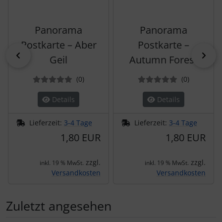
Panorama
Panorama
Postkarte – Aber
Postkarte –
zurück
vor
Geil
Autumn Forest
Bewertungen
Bewertun
(0
)
(0
)
Details
Details
Lieferzeit:
3-4 Tage
Lieferzeit:
3-4 Tage
1,80 EUR
1,80 EUR
zzgl.
zzgl.
inkl. 19 % MwSt.
inkl. 19 % MwSt.
Versandkosten
Versandkosten
Zuletzt angesehen