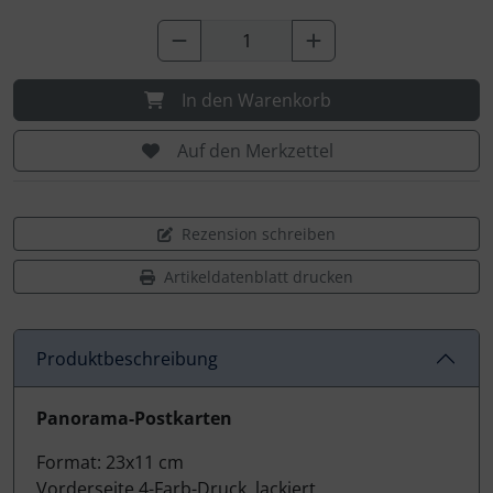
In den Warenkorb
Auf den Merkzettel
Rezension schreiben
Artikeldatenblatt drucken
Produktbeschreibung
Produktbeschreibung
Panorama-Postkarten
Format: 23x11 cm
Vorderseite 4-Farb-Druck, lackiert,