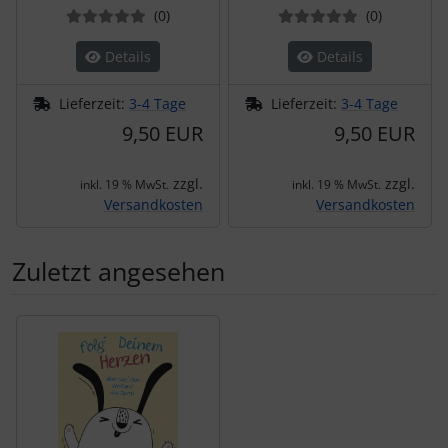
Bewertungen
Bewertun
(0
)
(0
)
Details
Details
Lieferzeit:
3-4 Tage
Lieferzeit:
3-4 Tage
9,50 EUR
9,50 EUR
zzgl.
zzgl.
inkl. 19 % MwSt.
inkl. 19 % MwSt.
Versandkosten
Versandkosten
Zuletzt angesehen
Es folgt ein Produktslider - navigieren Sie mit der Tab-Tas