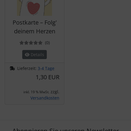
Postkarte – Folg'
deinem Herzen
Bewertungen
(0
)
Details
Lieferzeit:
3-4 Tage
1,30 EUR
zzgl.
inkl. 19 % MwSt.
Versandkosten
Abonnieren Sie unseren Newsletter