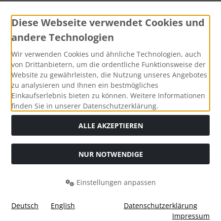
Diese Webseite verwendet Cookies und
andere Technologien
Widerrufsformular
Wir verwenden Cookies und ähnliche Technologien, auch
von Drittanbietern, um die ordentliche Funktionsweise der
Website zu gewährleisten, die Nutzung unseres Angebotes
zu analysieren und Ihnen ein bestmögliches
Einkaufserlebnis bieten zu können. Weitere Informationen
finden Sie in unserer Datenschutzerklärung.
ALLE AKZEPTIEREN
Alle Preise inkl. gesetzl. MwSt. zzgl.
Versandkosten
. Die
NUR NOTWENDIGE
durchgestrichenen Preise entsprechen dem bisherigen Preis
bei Tushita PaperArt GmbH.
Einstellungen anpassen
Tushita PaperArt GmbH © 2026 | Template © 2026 by Karl
i
alla eCommerce Shopsoftware © 2006 -2026
Deutsch
English
Datenschutzerklärung
Impressum