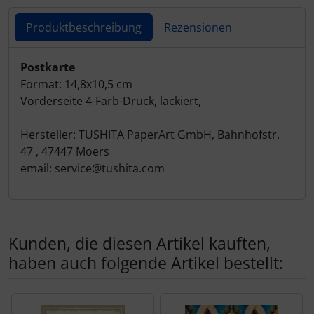
Produktbeschreibung
Rezensionen
Produktbeschreibung
Postkarte
Format: 14,8x10,5 cm
Vorderseite 4-Farb-Druck, lackiert,
Hersteller: TUSHITA PaperArt GmbH, Bahnhofstr.
47 , 47447 Moers
email: service@tushita.com
Kunden, die diesen Artikel kauften,
haben auch folgende Artikel bestellt:
Es folgt ein Produktslider - navigieren Sie mit der Tab-Tas