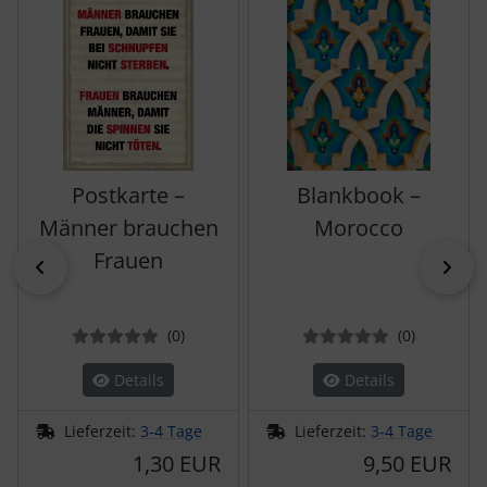
Postkarte –
Blankbook –
Männer brauchen
Morocco
Frauen
zurück
vor
Bewertungen
Bewertun
(0
)
(0
)
Details
Details
Lieferzeit:
3-4 Tage
Lieferzeit:
3-4 Tage
1,30 EUR
9,50 EUR