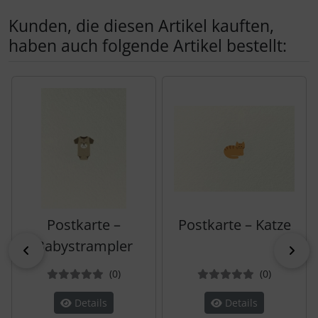
Kunden, die diesen Artikel kauften,
haben auch folgende Artikel bestellt:
Es folgt ein Produktslider - navigieren Sie mit der Tab-Tas
Postkarte –
Postkarte – Katze
Babystrampler
zurück
vor
Bewertungen
Bewertun
(0
)
(0
)
Details
Details