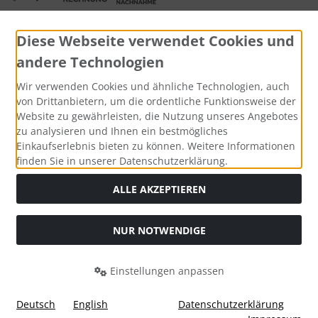
Diese Webseite verwendet Cookies und
andere Technologien
Widerrufsformular
Wir verwenden Cookies und ähnliche Technologien, auch
von Drittanbietern, um die ordentliche Funktionsweise der
Website zu gewährleisten, die Nutzung unseres Angebotes
zu analysieren und Ihnen ein bestmögliches
Einkaufserlebnis bieten zu können. Weitere Informationen
finden Sie in unserer Datenschutzerklärung.
ALLE AKZEPTIEREN
Alle Preise inkl. gesetzl. MwSt. zzgl.
Versandkosten
. Die
NUR NOTWENDIGE
durchgestrichenen Preise entsprechen dem bisherigen Preis
bei Tushita PaperArt GmbH.
Einstellungen anpassen
Tushita PaperArt GmbH © 2026 | Template © 2026 by Karl
i
alla eCommerce Shopsoftware © 2006 -2026
Deutsch
English
Datenschutzerklärung