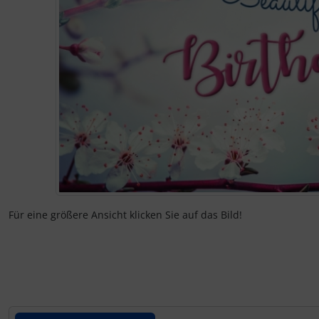
Kalender 2027 - Organizer / Planer
Klappkarten - Retro / Vintage
Klappkarten - Hochzeit / Geburt / Genesung / Trauer
Klappkarten - Weihnachten
Klappkarten - Verschiedenes
Für eine größere Ansicht klicken Sie auf das Bild!