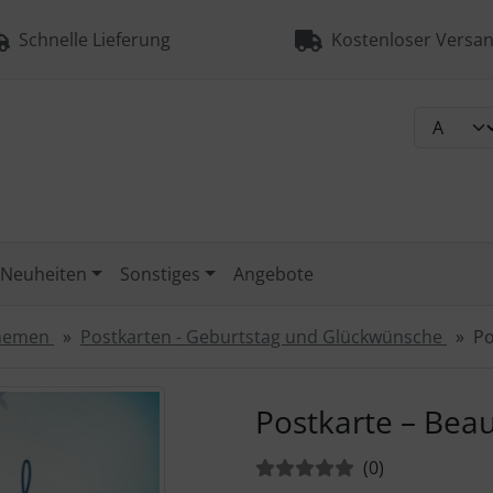
Schnelle Lieferung
Kostenloser Versan
Neuheiten
Sonstiges
Angebote
Themen
Postkarten - Geburtstag und Glückwünsche
Po
urück-" und "Vor-Button" nutzen, um zwischen den Bildern zu
Postkarte – Beau
Bewertungen:
Bewertungen
(0
)