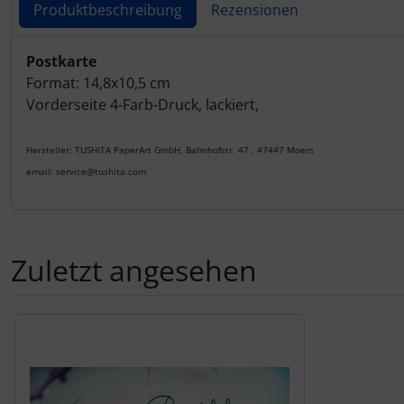
Produktbeschreibung
Rezensionen
Produktbeschreibung
Postkarte
Format: 14,8x10,5 cm
Vorderseite 4-Farb-Druck, lackiert,
Hersteller: TUSHITA PaperArt GmbH, Bahnhofstr. 47 , 47447 Moers
email: service@tushita.com
Zuletzt angesehen
Es folgt ein Produktslider - navigieren Sie mit der Tab-Tas