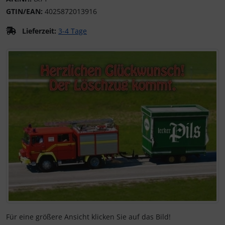
GTIN/EAN:
4025872013916
Kalender 2027 - Organizer / Planer
Klappkarten - Retro / Vintage
Lieferzeit:
3-4 Tage
Klappkarten - Hochzeit / Geburt / Genesung / Trauer
Wenn mehr als ein Produktbild exitiert, können Sie die "Z
Klappkarten - Weihnachten
Klappkarten - Verschiedenes
Für eine größere Ansicht klicken Sie auf das Bild!