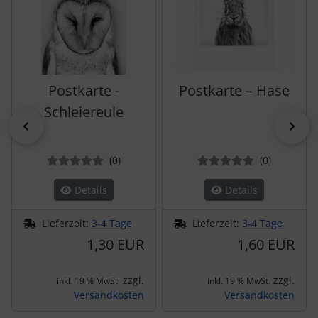
Postkarte -
Postkarte – Hase
Schleiereule
zurück
vor
Bewertungen
Bewertun
(0
)
(0
)
Details
Details
Lieferzeit:
3-4 Tage
Lieferzeit:
3-4 Tage
1,30 EUR
1,60 EUR
zzgl.
zzgl.
inkl. 19 % MwSt.
inkl. 19 % MwSt.
Versandkosten
Versandkosten