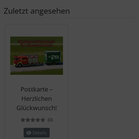
Zuletzt angesehen
Es folgt ein Produktslider - navigieren Sie mit der Tab-Tas
Postkarte –
Herzlichen
Glückwunsch!
Bewertungen
(0
)
Details