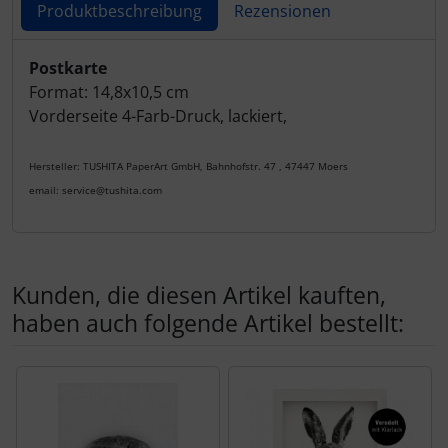
Produktbeschreibung
Rezensionen
Produktbeschreibung
Postkarte
Format: 14,8x10,5 cm
Vorderseite 4-Farb-Druck, lackiert,
Hersteller: TUSHITA PaperArt GmbH, Bahnhofstr. 47 , 47447 Moers
email: service@tushita.com
Kunden, die diesen Artikel kauften,
haben auch folgende Artikel bestellt:
Es folgt ein Produktslider - navigieren Sie mit der Tab-Tas