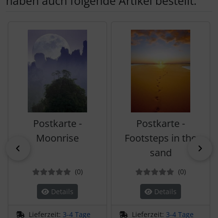
haben auch folgende Artikel bestellt:
Es folgt ein Produktslider - navigieren Sie mit der Tab-Tas
Postkarte -
Postkarte -
Moonrise
Footsteps in the
zurück
vor
sand
Bewertungen
Bewertun
(0
)
(0
)
Details
Details
Lieferzeit:
3-4 Tage
Lieferzeit:
3-4 Tage