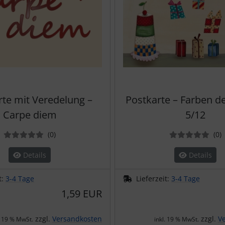
rte mit Veredelung –
Postkarte – Farben d
Carpe diem
5/12
Bewertungen
B
(0
)
(0
)
Details
Details
t:
3-4 Tage
Lieferzeit:
3-4 Tage
1,59 EUR
zzgl.
Versandkosten
zzgl.
V
. 19 % MwSt.
inkl. 19 % MwSt.