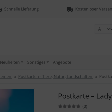
Schnelle Lieferung
Kostenloser Versan
Neuheiten
Sonstiges
Angebote
Themen
Postkarten - Tiere, Natur, Landschaften
Postka
urück-" und "Vor-Button" nutzen, um zwischen den Bildern zu
Postkarte – Lady
Bewertungen:
Bewertungen
(0
)