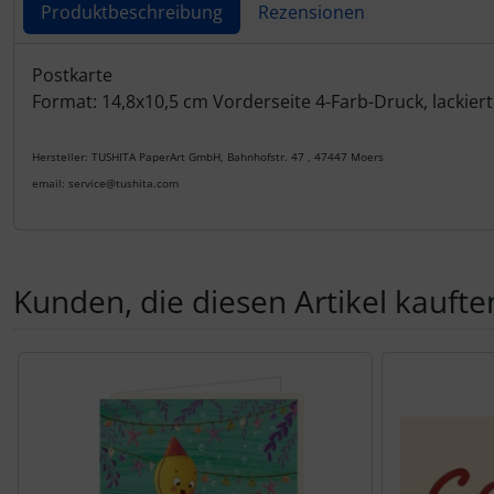
Produktbeschreibung
Rezensionen
Produktbeschreibung
Postkarte
Format: 14,8x10,5 cm Vorderseite 4-Farb-Druck, lackiert
Hersteller: TUSHITA PaperArt GmbH, Bahnhofstr. 47 , 47447 Moers
email: service@tushita.com
Kunden, die diesen Artikel kauften
Es folgt ein Produktslider - navigieren Sie mit der Tab-Tas