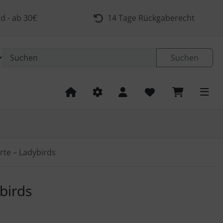
d - ab 30€
14 Tage Rückgaberecht
Suchen
rte – Ladybirds
 navigieren. Zum Vergrößern klicken Sie auf das Bild.
birds