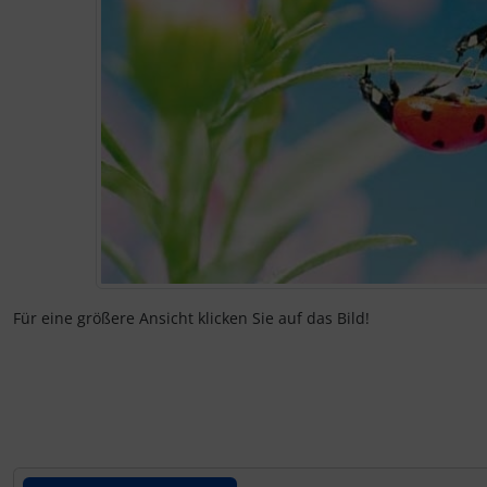
Kalender 2027 - Organizer / Planer
Klappkarten - Retro / Vintage
Klappkarten - Hochzeit / Geburt / Genesung / Trauer
Klappkarten - Weihnachten
Klappkarten - Verschiedenes
Für eine größere Ansicht klicken Sie auf das Bild!