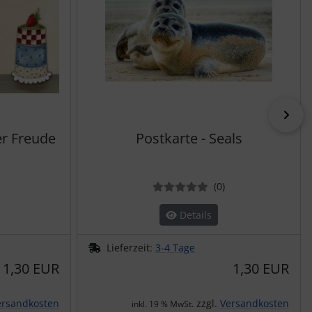
vor
er Freude
Postkarte - Seals
ewertungen
Bewertungen
(0
)
Details
Lieferzeit:
3-4 Tage
1,30 EUR
1,30 EUR
ersandkosten
zzgl.
Versandkosten
inkl. 19 % MwSt.