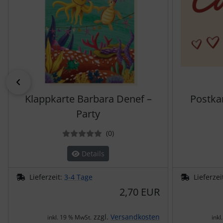
zurück
Klappkarte Barbara Denef –
Postka
Party
Bewertungen
(0
)
Details
Lieferzeit:
3-4 Tage
Lieferzei
2,70 EUR
zzgl.
Versandkosten
inkl. 19 % MwSt.
inkl