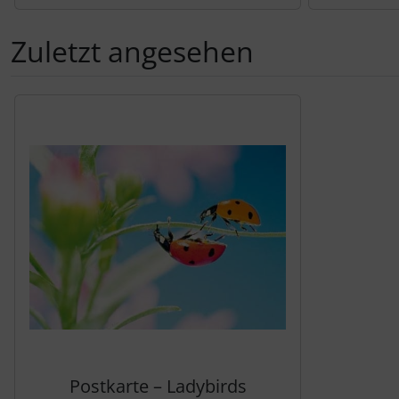
Zuletzt angesehen
Es folgt ein Produktslider - navigieren Sie mit der Tab-Tas
Postkarte – Ladybirds