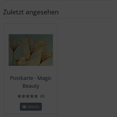
Zuletzt angesehen
Es folgt ein Produktslider - navigieren Sie mit der Tab-Tas
Postkarte - Magic
Beauty
Bewertungen
(0
)
Details