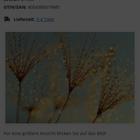
GTIN/EAN:
4054385019481
Kalender 2027 - Organizer / Planer
Klappkarten - Retro / Vintage
Lieferzeit:
3-4 Tage
Klappkarten - Hochzeit / Geburt / Genesung / Trauer
Wenn mehr als ein Produktbild exitiert, können Sie die "Z
Klappkarten - Weihnachten
Klappkarten - Verschiedenes
Für eine größere Ansicht klicken Sie auf das Bild!