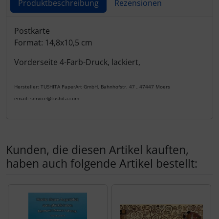
Produktbeschreibung
Rezensionen
Produktbeschreibung
Postkarte
Format: 14,8x10,5 cm
Vorderseite 4-Farb-Druck, lackiert,
Hersteller: TUSHITA PaperArt GmbH, Bahnhofstr. 47 , 47447 Moers
email: service@tushita.com
Kunden, die diesen Artikel kauften,
haben auch folgende Artikel bestellt:
Es folgt ein Produktslider - navigieren Sie mit der Tab-Tas