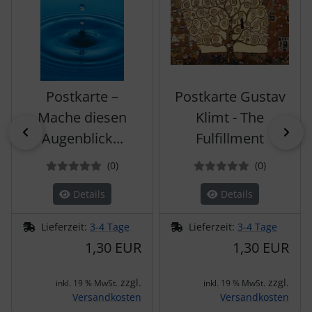
Postkarte –
Postkarte Gustav
Mache diesen
Klimt - The
zurück
vor
Augenblick...
Fulfillment
Bewertungen
Bewertun
(0
)
(0
)
Details
Details
Lieferzeit:
3-4 Tage
Lieferzeit:
3-4 Tage
1,30 EUR
1,30 EUR
zzgl.
zzgl.
inkl. 19 % MwSt.
inkl. 19 % MwSt.
Versandkosten
Versandkosten