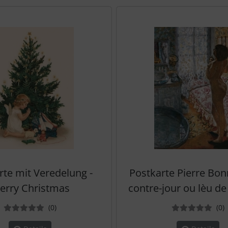
te zu den einzelnen Artikeln.
rte mit Veredelung -
Postkarte Pierre Bon
erry Christmas
contre-jour ou lèu d
Bewertungen
B
(0
)
(0
)