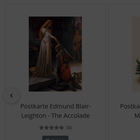
Es folgt ein Produktslider - navigieren Sie mit der Tab-Tas
zurück
Postkarte Edmund Blair-
Postka
Leighton - The Accolade
M
Bewertungen
(0
)