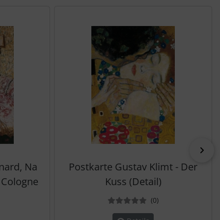
vor
nard, Na
Postkarte Gustav Klimt - Der
e Cologne
Kuss (Detail)
ewertungen
Bewertungen
(0
)