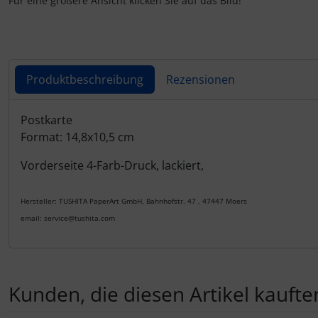
Für eine größere Ansicht klicken Sie auf das Bild!
Produktbeschreibung
Rezensionen
Produktbeschreibung
Postkarte
Format: 14,8x10,5 cm
Vorderseite 4-Farb-Druck, lackiert,
Hersteller: TUSHITA PaperArt GmbH, Bahnhofstr. 47 , 47447 Moers
email: service@tushita.com
Kunden, die diesen Artikel kauften