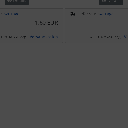
Details
Details
t:
3-4 Tage
Lieferzeit:
3-4 Tage
1,60 EUR
zzgl.
Versandkosten
zzgl.
V
. 19 % MwSt.
inkl. 19 % MwSt.
te zu den einzelnen Artikeln.