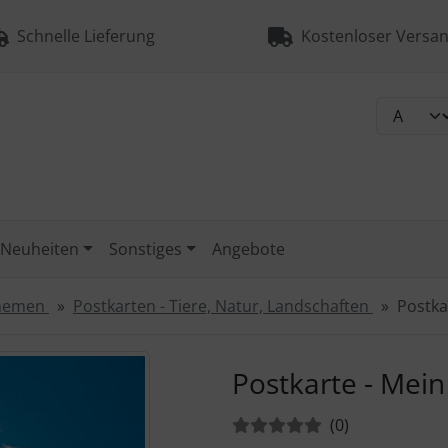
Schnelle Lieferung
Kostenloser Versan
Neuheiten
Sonstiges
Angebote
Themen
Postkarten - Tiere, Natur, Landschaften
Postka
urück-" und "Vor-Button" nutzen, um zwischen den Bildern zu
Postkarte - Mein
Bewertungen:
Bewertungen
(0
)