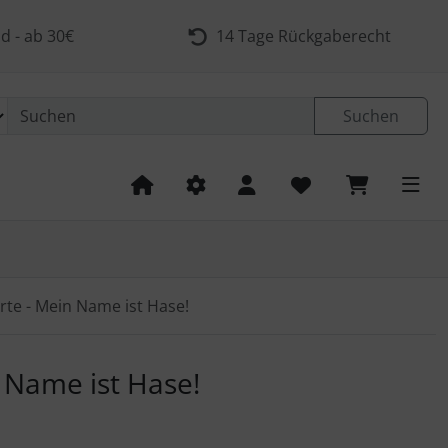
d - ab 30€
14 Tage Rückgaberecht
Suchen
rte - Mein Name ist Hase!
 navigieren. Zum Vergrößern klicken Sie auf das Bild.
 Name ist Hase!