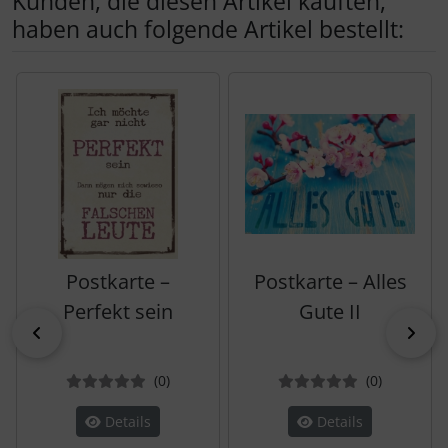
Kunden, die diesen Artikel kauften,
haben auch folgende Artikel bestellt:
Es folgt ein Produktslider - navigieren Sie mit der Tab-Tas
Postkarte –
Postkarte – Alles
Perfekt sein
Gute II
zurück
vor
Bewertungen
Bewertun
(0
)
(0
)
Details
Details