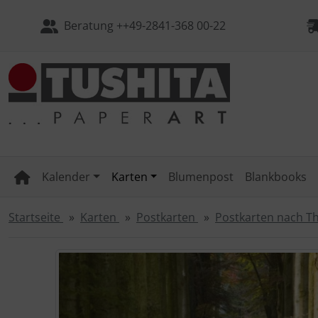
Sprungnavigation
Springe zum Inhalt
Beratung ++49-2841-368 00-22
Springe zur Navigation
Springe zum Login-Button
Kalender 2027
Kalender 2027 - Artwork Edition
Klappkarten - Barbara Denef
Klappkarten - Geburtstag und Glückwünsche
Postkartenbücher PB 18-Karten-Set
Kalender 2027
Magnete
Magnete rund
Springe zum Button für Einstellungen
Springe zu den allgemeinen Informationen
Kalender 2027 - Artwork Edition: Städte
Geburtstags-Kalender
Klappkarten - Little Stories
Klappkarten - Humor / Sprüche / Zitate
Postkartenbücher 24-Karten-Set
Habitat Postkarten - 350g in Hammerschlagoptik
Magnete rechteckig
Poster
Kalender 2027 - Media Illustration
Blumenpost Grußkarten
Klappkarten - Liebe und Freundschaft
Blumenpost
TODO-Notizblock
Kalender
Karten
Blumenpost
Blankbooks
Kalender 2027 - Wonderful World
Klappkarten nach Themen
Klappkarten - Kunst und Streetart
Klappkarten - Little Stories
Mystery Box
Startseite
Karten
Postkarten
Postkarten nach 
Kalender 2027 - Mindful Edition
Klappkarten - Spirituelles und Buddhismus
Trauerkarten
Sammelmappen
Wenn mehr als ein Produktbild exitiert, können Sie die "Z
Kalender 2027 - Fine Arts
Klappkarten - Danksagung und Entschuldigung
Motivkarten / Textkarten
Schreibhefte
Kalender 2027 - Tushita: Cities
Klappkarten - Natur und Tiere
Blankbooks
Bücher