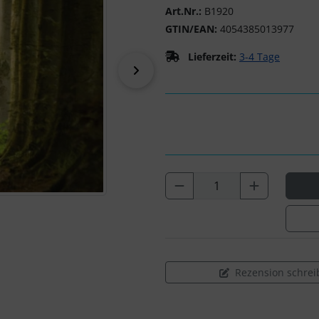
Art.Nr.:
B1920
GTIN/EAN:
4054385013977
Lieferzeit:
3-4 Tage
vor
Rezension schrei