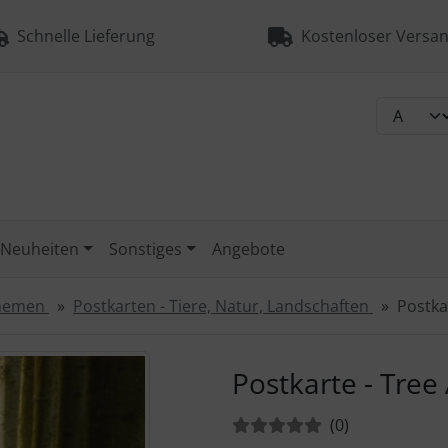
Schnelle Lieferung
Kostenloser Versan
Neuheiten
Sonstiges
Angebote
Themen
Postkarten - Tiere, Natur, Landschaften
Postkar
urück-" und "Vor-Button" nutzen, um zwischen den Bildern zu
Postkarte - Tree 
Bewertungen:
Bewertungen
(0
)