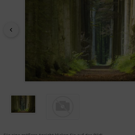
Kalender 2027 - Organizer / Planer
Klappkarten - Retro / Vintage
Klappkarten - Hochzeit / Geburt / Genesung / Trauer
zurück
Klappkarten - Weihnachten
Klappkarten - Verschiedenes