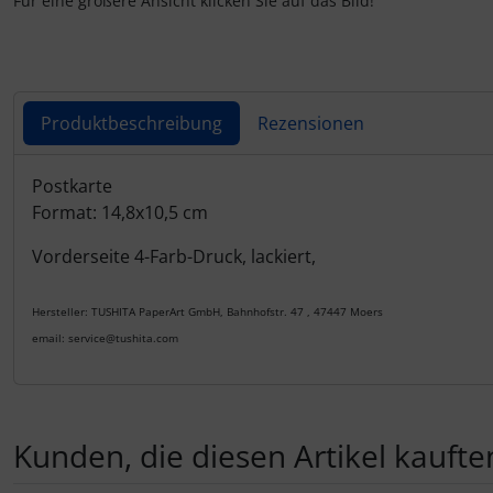
Für eine größere Ansicht klicken Sie auf das Bild!
Produktbeschreibung
Rezensionen
Produktbeschreibung
Postkarte
Format: 14,8x10,5 cm
Vorderseite 4-Farb-Druck, lackiert,
Hersteller: TUSHITA PaperArt GmbH, Bahnhofstr. 47 , 47447 Moers
email: service@tushita.com
Kunden, die diesen Artikel kauften