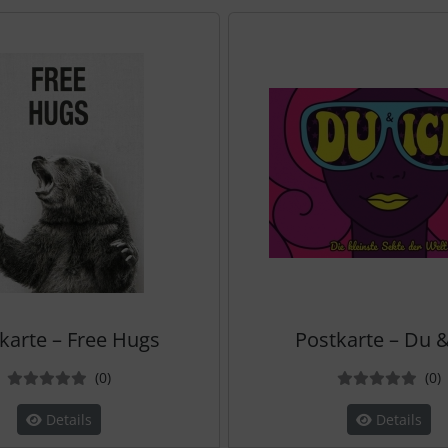
te zu den einzelnen Artikeln.
karte – Free Hugs
Postkarte – Du &
Bewertungen
B
(0
)
(0
)
Details
Details