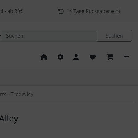
d - ab 30€
14 Tage Rückgaberecht
Suchen
te - Tree Alley
 navigieren. Zum Vergrößern klicken Sie auf das Bild.
Alley