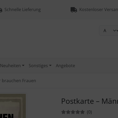
Schnelle Lieferung
Kostenloser Versan
Neuheiten
Sonstiges
Angebote
r brauchen Frauen
urück-" und "Vor-Button" nutzen, um zwischen den Bildern zu
Postkarte – Män
Bewertungen:
Bewertungen
(0
)