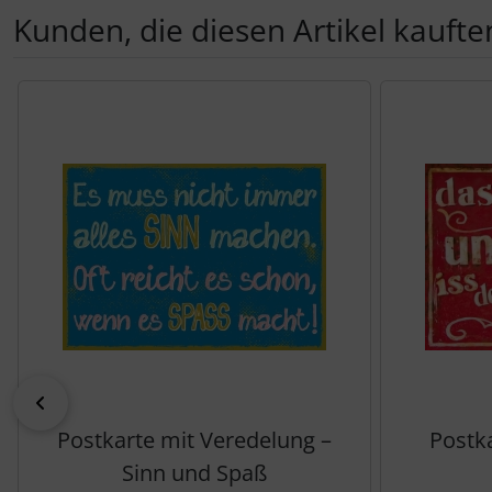
Kunden, die diesen Artikel kauften
Es folgt ein Produktslider - navigieren Sie mit der Tab-Tas
zurück
Postkarte mit Veredelung –
Postka
Sinn und Spaß