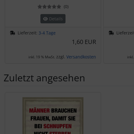
Bewertungen
(0
)
Details
Lieferzeit:
3-4 Tage
Lieferzei
1,60 EUR
zzgl.
Versandkosten
inkl. 19 % MwSt.
inkl
Zuletzt angesehen
Es folgt ein Produktslider - navigieren Sie mit der Tab-Tas