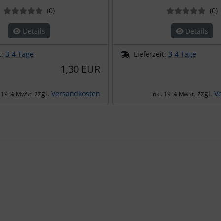
Bewertungen
B
(0
)
(0
)
Details
Details
t:
3-4 Tage
Lieferzeit:
3-4 Tage
1,30 EUR
zzgl.
Versandkosten
zzgl.
V
. 19 % MwSt.
inkl. 19 % MwSt.
te zu den einzelnen Artikeln.