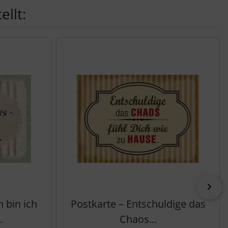
llt:
vor
h bin ich
Postkarte – Entschuldige das
.
Chaos...