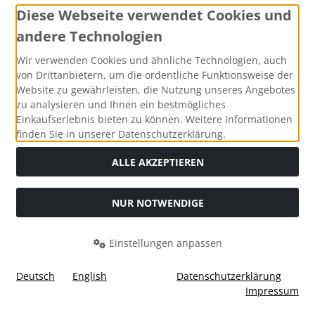
Diese Webseite verwendet Cookies und
andere Technologien
Widerrufsformular
Wir verwenden Cookies und ähnliche Technologien, auch
von Drittanbietern, um die ordentliche Funktionsweise der
Website zu gewährleisten, die Nutzung unseres Angebotes
zu analysieren und Ihnen ein bestmögliches
Einkaufserlebnis bieten zu können. Weitere Informationen
finden Sie in unserer Datenschutzerklärung.
ALLE AKZEPTIEREN
Alle Preise inkl. gesetzl. MwSt. zzgl.
Versandkosten
. Die
NUR NOTWENDIGE
durchgestrichenen Preise entsprechen dem bisherigen Preis
bei Tushita PaperArt GmbH.
Einstellungen anpassen
Tushita PaperArt GmbH © 2026 | Template © 2026 by Karl
i
alla eCommerce Shopsoftware © 2006 -2026
Deutsch
English
Datenschutzerklärung
Impressum