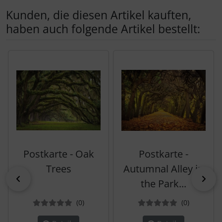
Kunden, die diesen Artikel kauften,
haben auch folgende Artikel bestellt:
Es folgt ein Produktslider - navigieren Sie mit der Tab-Tas
Postkarte - Oak
Postkarte -
Trees
Autumnal Alley in
zurück
vor
the Park...
Bewertungen
Bewertun
(0
)
(0
)