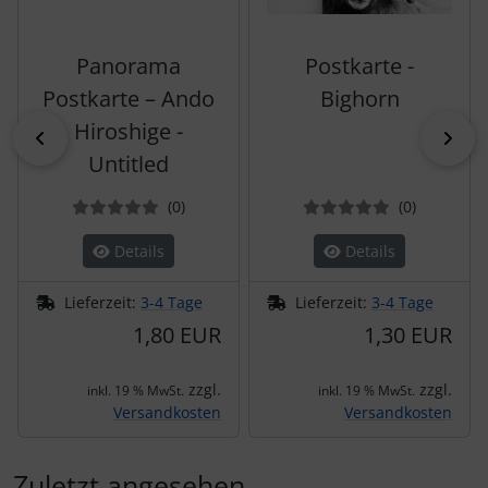
Panorama
Postkarte -
Postkarte – Ando
Bighorn
Hiroshige -
zurück
vor
Untitled
Bewertungen
Bewertun
(0
)
(0
)
Details
Details
Lieferzeit:
3-4 Tage
Lieferzeit:
3-4 Tage
1,80 EUR
1,30 EUR
zzgl.
zzgl.
inkl. 19 % MwSt.
inkl. 19 % MwSt.
Versandkosten
Versandkosten
Zuletzt angesehen