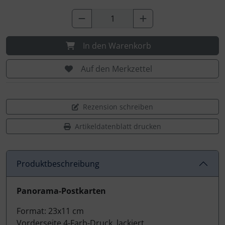
In den Warenkorb
Auf den Merkzettel
Rezension schreiben
Artikeldatenblatt drucken
Produktbeschreibung
Produktbeschreibung
Panorama-Postkarten
Format: 23x11 cm
Vorderseite 4-Farb-Druck, lackiert,