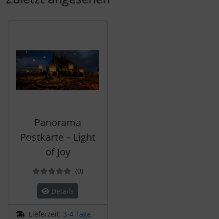
Es folgt ein Produktslider - navigieren Sie mit der Tab-Tas
Panorama
Postkarte – Light
of Joy
Bewertungen
(0
)
Details
Lieferzeit:
3-4 Tage