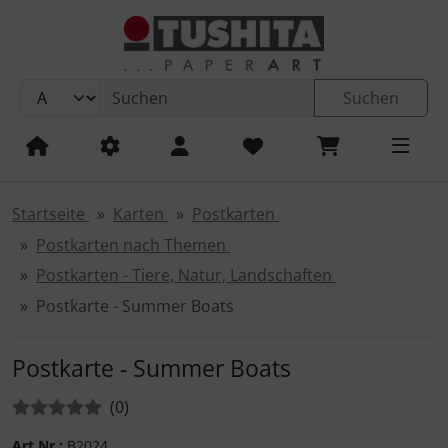
Sprungnavigation
Springe zum Inhalt
Springe zur Navigation
Suchen
Springe zum Login-Button
Kalender 2027
Kalender 2027 - Artwork Edition
Klappkarten - Barbara Denef
Klappkarten - Geburtstag und Glückwünsche
Postkartenbücher PB 18-Karten-Set
Kalender 2027
Magnete
Magnete rund
Springe zum Button für Einstellungen
Springe zu den allgemeinen Informationen
Kalender 2027 - Artwork Edition: Städte
Geburtstags-Kalender
Klappkarten - Little Stories
Klappkarten - Humor / Sprüche / Zitate
Postkartenbücher 24-Karten-Set
Habitat Postkarten - 350g in Hammerschlagoptik
Magnete rechteckig
Poster
Startseite
Karten
Postkarten
Kalender 2027 - Media Illustration
Blumenpost Grußkarten
Klappkarten - Liebe und Freundschaft
Blumenpost
TODO-Notizblock
Postkarten nach Themen
Postkarten - Tiere, Natur, Landschaften
Kalender 2027 - Wonderful World
Klappkarten nach Themen
Klappkarten - Kunst und Streetart
Klappkarten - Little Stories
Mystery Box
Postkarte - Summer Boats
Kalender 2027 - Mindful Edition
Klappkarten - Spirituelles und Buddhismus
Trauerkarten
Sammelmappen
Postkarte - Summer Boats
Kalender 2027 - Fine Arts
Klappkarten - Danksagung und Entschuldigung
Motivkarten / Textkarten
Schreibhefte
Bewertungen:
Bewertungen
(0
)
Kalender 2027 - Tushita: Cities
Klappkarten - Natur und Tiere
Blankbooks
Bücher
Art.Nr.:
B2024