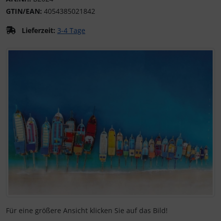
GTIN/EAN:
4054385021842
Kalender 2027 - Organizer / Planer
Klappkarten - Retro / Vintage
Lieferzeit:
3-4 Tage
Klappkarten - Hochzeit / Geburt / Genesung / Trauer
Wenn mehr als ein Produktbild exitiert, können Sie die "Z
Klappkarten - Weihnachten
Klappkarten - Verschiedenes
Für eine größere Ansicht klicken Sie auf das Bild!