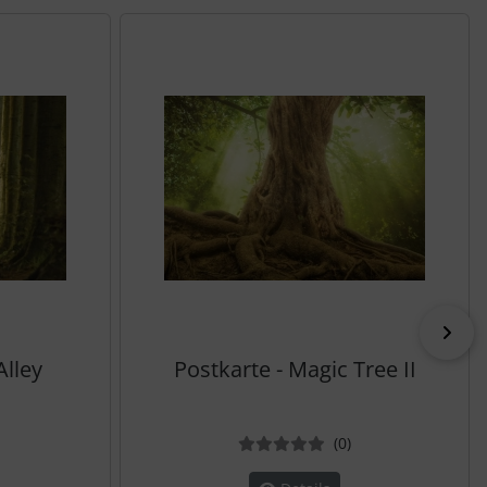
vor
Alley
Postkarte - Magic Tree II
ewertungen
Bewertungen
(0
)