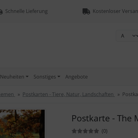
Schnelle Lieferung
Kostenloser Versan
Neuheiten
Sonstiges
Angebote
Themen
Postkarten - Tiere, Natur, Landschaften
Postka
urück-" und "Vor-Button" nutzen, um zwischen den Bildern zu
Postkarte - The
Bewertungen:
Bewertungen
(0
)