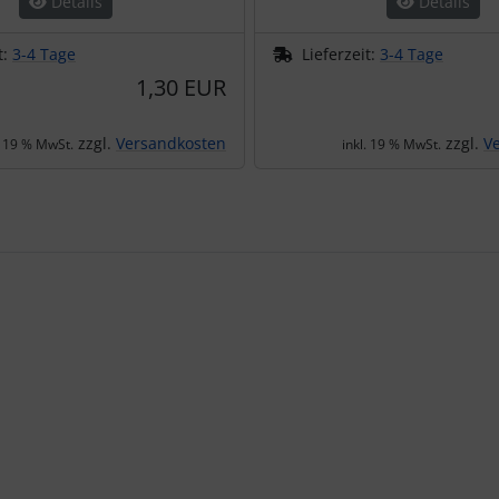
Details
Details
t:
3-4 Tage
Lieferzeit:
3-4 Tage
1,30 EUR
zzgl.
Versandkosten
zzgl.
V
. 19 % MwSt.
inkl. 19 % MwSt.
te zu den einzelnen Artikeln.