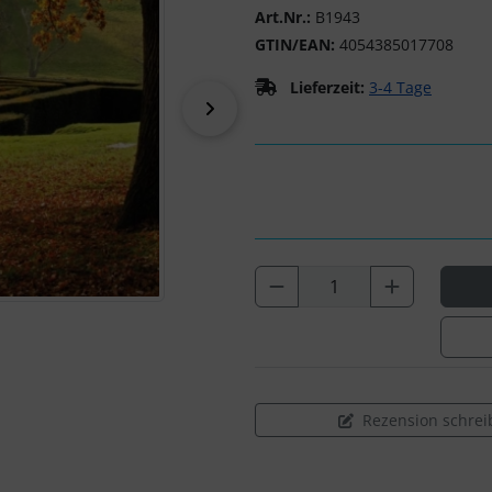
Art.Nr.:
B1943
GTIN/EAN:
4054385017708
Lieferzeit:
3-4 Tage
vor
Rezension schrei