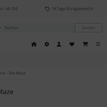
d - ab 30€
14 Tage Rückgaberecht
Suchen
rte - The Maze
 navigieren. Zum Vergrößern klicken Sie auf das Bild.
 Maze