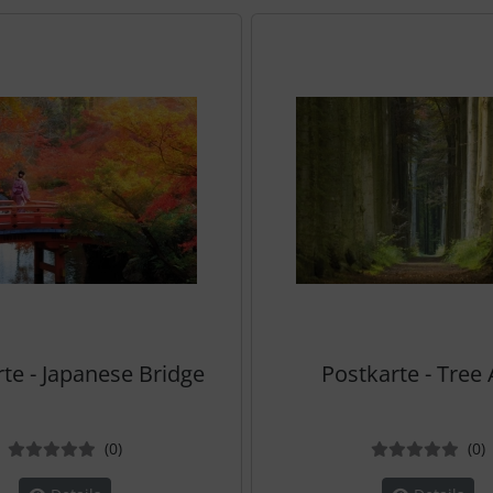
te zu den einzelnen Artikeln.
te - Japanese Bridge
Postkarte - Tree 
Bewertungen
B
(0
)
(0
)