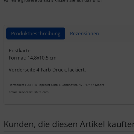
Für eine größere Ansicht klicken Sie auf das Bild!
Produktbeschreibung
Rezensionen
Produktbeschreibung
Postkarte
Format: 14,8x10,5 cm
Vorderseite 4-Farb-Druck, lackiert,
Hersteller: TUSHITA PaperArt GmbH, Bahnhofstr. 47 , 47447 Moers
email: service@tushita.com
Kunden, die diesen Artikel kauften